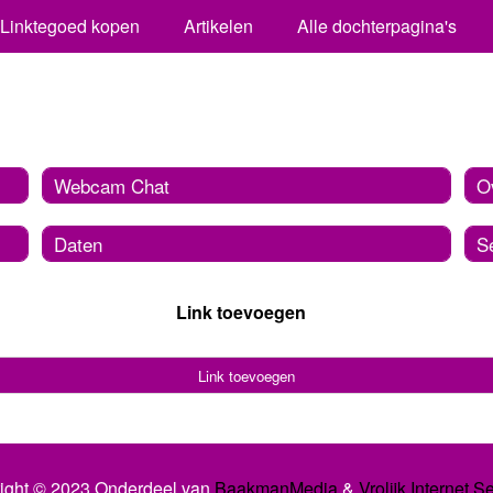
Linktegoed kopen
Artikelen
Alle dochterpagina's
Webcam Chat
O
Daten
S
Link toevoegen
Link toevoegen
ight © 2023 Onderdeel van
BaakmanMedia
&
Vrolijk Internet S